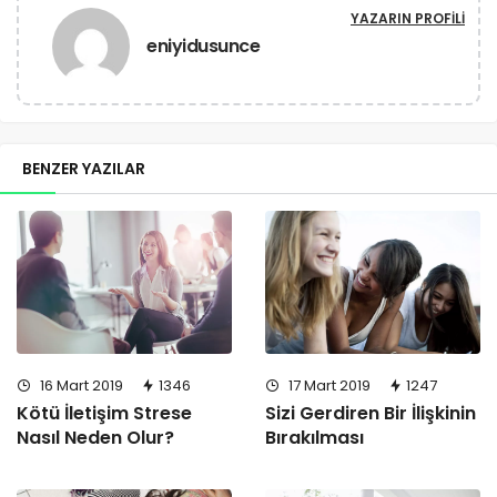
YAZARIN PROFILI
eniyidusunce
BENZER YAZILAR
16 Mart 2019
1346
17 Mart 2019
1247
Kötü İletişim Strese
Sizi Gerdiren Bir İlişkinin
Nasıl Neden Olur?
Bırakılması