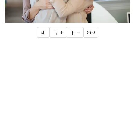
+
-
0