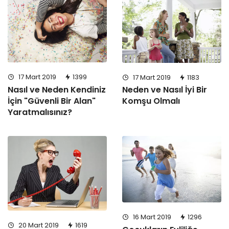
17 Mart 2019
1399
17 Mart 2019
1183
Nasıl ve Neden Kendiniz
Neden ve Nasıl İyi Bir
İçin "Güvenli Bir Alan"
Komşu Olmalı
Yaratmalısınız?
16 Mart 2019
1296
20 Mart 2019
1619