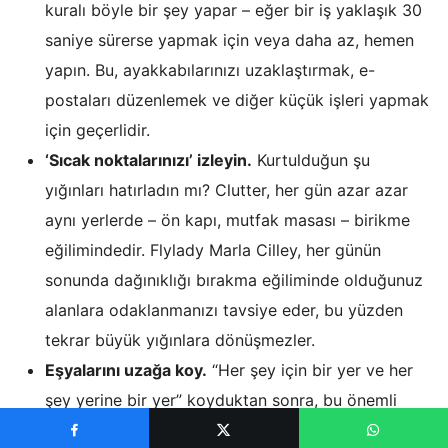
kuralı böyle bir şey yapar – eğer bir iş yaklaşık 30
saniye sürerse yapmak için veya daha az, hemen
yapın. Bu, ayakkabılarınızı uzaklaştırmak, e-
postaları düzenlemek ve diğer küçük işleri yapmak
için geçerlidir.
‘Sıcak noktalarınızı’ izleyin.
Kurtulduğun şu
yığınları hatırladın mı? Clutter, her gün azar azar
aynı yerlerde – ön kapı, mutfak masası – birikme
eğilimindedir. Flylady Marla Cilley, her günün
sonunda dağınıklığı bırakma eğiliminde olduğunuz
alanlara odaklanmanızı tavsiye eder, bu yüzden
tekrar büyük yığınlara dönüşmezler.
Eşyalarını uzağa koy.
“Her şey için bir yer ve her
şey yerine bir yer” koyduktan sonra, bu önemli
arkadaş kuralına hazırsınız. Bir şey çıkardığında,