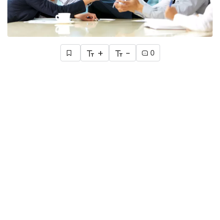
+
-
0