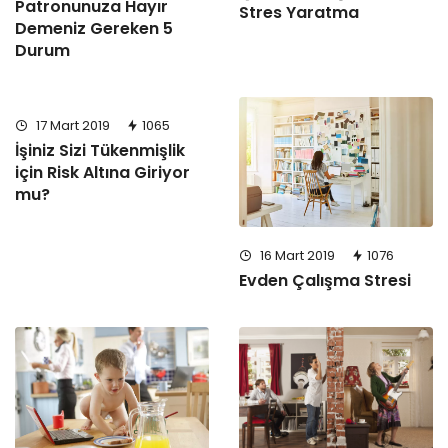
Patronunuza Hayır
Stres Yaratma
Demeniz Gereken 5
Durum
17 Mart 2019
1065
İşiniz Sizi Tükenmişlik
için Risk Altına Giriyor
mu?
16 Mart 2019
1076
Evden Çalışma Stresi