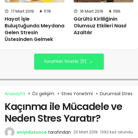
17 Mart 2019
1178
16 Mart 2019
1196
Hayat İşle
Gürültü Kirliliğinin
Buluştuğunda Meydana
Olumsuz Etkileri Nasıl
Gelen Stresin
Azaltılır
Üstesinden Gelmek
Yorumları Göster (0)
Anasayfa
Öz gelişim
Stres Yönetimi
Durumsal Stres
Kaçınma ile Mücadele ve
Neden Stres Yaratır?
eniyidusunce
tarafından
20 Mart 2019
1392 kez okundu