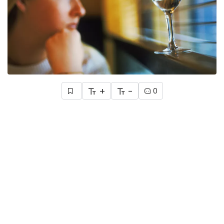
+
-
0