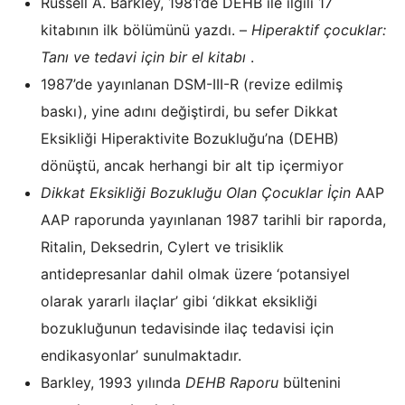
Russell A. Barkley, 1981’de DEHB ile ilgili 17
kitabının ilk bölümünü yazdı. –
Hiperaktif çocuklar:
Tanı ve tedavi için bir el kitabı
.
1987’de yayınlanan DSM-III-R (revize edilmiş
baskı), yine adını değiştirdi, bu sefer Dikkat
Eksikliği Hiperaktivite Bozukluğu’na (DEHB)
dönüştü, ancak herhangi bir alt tip içermiyor
Dikkat Eksikliği Bozukluğu Olan Çocuklar İçin
AAP
AAP raporunda yayınlanan 1987 tarihli bir raporda,
Ritalin, Deksedrin, Cylert ve trisiklik
antidepresanlar dahil olmak üzere ‘potansiyel
olarak yararlı ilaçlar’ gibi ‘dikkat eksikliği
bozukluğunun tedavisinde ilaç tedavisi için
endikasyonlar’ sunulmaktadır.
Barkley, 1993 yılında
DEHB Raporu
bültenini