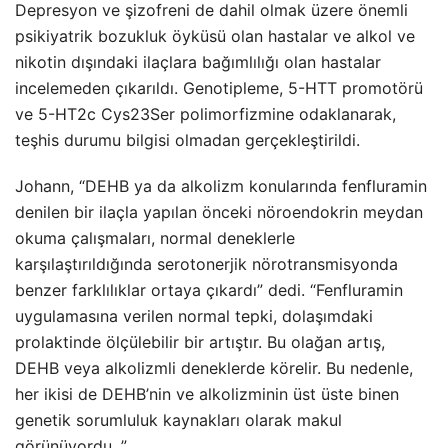
Depresyon ve şizofreni de dahil olmak üzere önemli
psikiyatrik bozukluk öyküsü olan hastalar ve alkol ve
nikotin dışındaki ilaçlara bağımlılığı olan hastalar
incelemeden çıkarıldı. Genotipleme, 5-HTT promotörü
ve 5-HT2c Cys23Ser polimorfizmine odaklanarak,
teşhis durumu bilgisi olmadan gerçekleştirildi.
Johann, “DEHB ya da alkolizm konularında fenfluramin
denilen bir ilaçla yapılan önceki nöroendokrin meydan
okuma çalışmaları, normal deneklerle
karşılaştırıldığında serotonerjik nörotransmisyonda
benzer farklılıklar ortaya çıkardı” dedi. “Fenfluramin
uygulamasına verilen normal tepki, dolaşımdaki
prolaktinde ölçülebilir bir artıştır. Bu olağan artış,
DEHB veya alkolizmli deneklerde körelir. Bu nedenle,
her ikisi de DEHB’nin ve alkolizminin üst üste binen
genetik sorumluluk kaynakları olarak makul
görünüyordu. ”