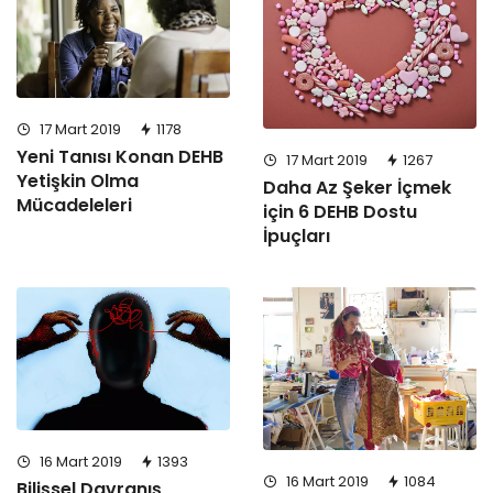
17 Mart 2019
1178
Yeni Tanısı Konan DEHB
17 Mart 2019
1267
Yetişkin Olma
Daha Az Şeker İçmek
Mücadeleleri
için 6 DEHB Dostu
İpuçları
16 Mart 2019
1393
16 Mart 2019
1084
Bilişsel Davranış