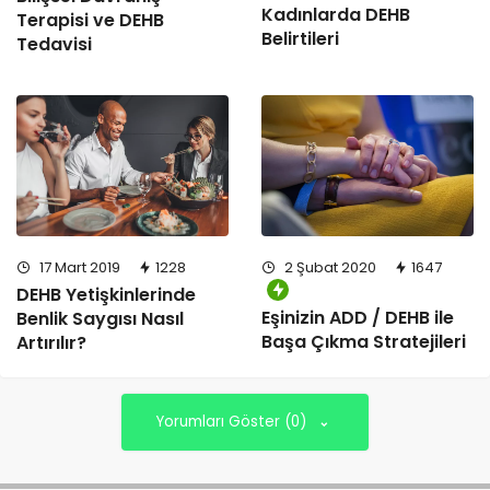
Kadınlarda DEHB
Terapisi ve DEHB
Belirtileri
Tedavisi
17 Mart 2019
1228
2 Şubat 2020
1647
DEHB Yetişkinlerinde
Eşinizin ADD / DEHB ile
Benlik Saygısı Nasıl
Başa Çıkma Stratejileri
Artırılır?
Yorumları Göster (0)