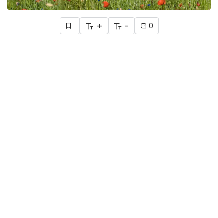
+
-
0