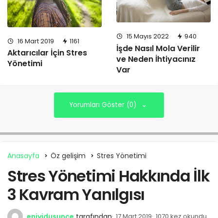
15 Mayıs 2022
940
16 Mart 2019
1161
İşde Nasıl Mola Verilir
Aktarıcılar İçin Stres
ve Neden İhtiyacınız
Yönetimi
Var
Yorumları Göster (0)
Anasayfa
Öz gelişim
Stres Yönetimi
Stres Yönetimi Hakkında İlk
3 Kavram Yanılgısı
eniyidusunce
tarafından
17 Mart 2019
1070 kez okundu