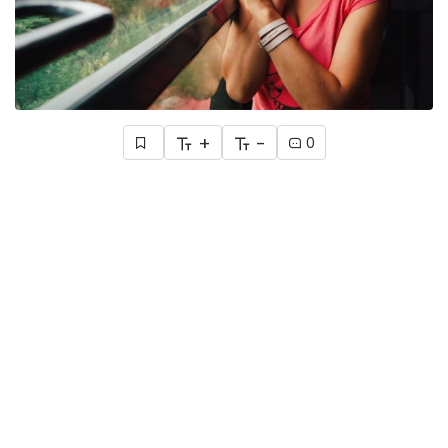
+
-
0