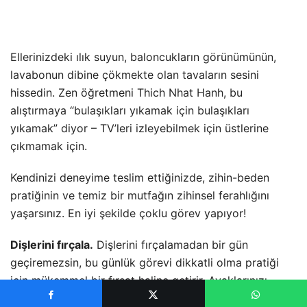
Ellerinizdeki ılık suyun, baloncukların görünümünün,
lavabonun dibine çökmekte olan tavaların sesini
hissedin. Zen öğretmeni Thich Nhat Hanh, bu
alıştırmaya “bulaşıkları yıkamak için bulaşıkları
yıkamak” diyor – TV’leri izleyebilmek için üstlerine
çıkmamak için.
Kendinizi deneyime teslim ettiğinizde, zihin-beden
pratiğinin ve temiz bir mutfağın zihinsel ferahlığını
yaşarsınız. En iyi şekilde çoklu görev yapıyor!
Dişlerini fırçala.
Dişlerini fırçalamadan bir gün
geçiremezsin, bu günlük görevi dikkatli olma pratiği
için mükemmel bir fırsat haline getirir. Ayaklarınızı
yerde hissedin, elinizdeki fırça, kolunuz yukarı ve aşağı