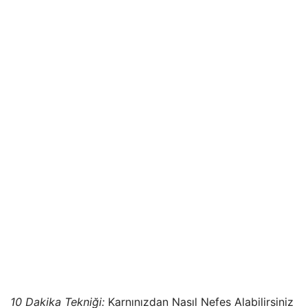
10 Dakika Tekniği:
Karnınızdan Nasıl Nefes Alabilirsiniz