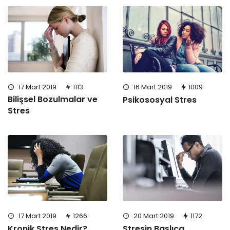
17 Mart 2019
1113
16 Mart 2019
1009
Bilişsel Bozulmalar ve
Psikososyal Stres
Stres
17 Mart 2019
1266
20 Mart 2019
1172
Kronik Stres Nedir?
Stresin Başlıca