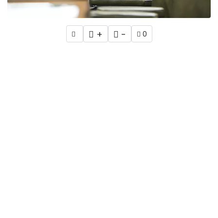
+
-
0