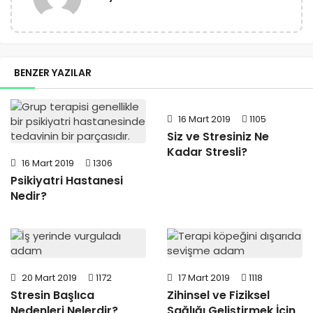
BENZER YAZILAR
16 Mart 2019
1105
Siz ve Stresiniz Ne
Kadar Stresli?
16 Mart 2019
1306
Psikiyatri Hastanesi
Nedir?
20 Mart 2019
1172
17 Mart 2019
1118
Stresin Başlıca
Zihinsel ve Fiziksel
Nedenleri Nelerdir?
Sağlığı Geliştirmek İçin