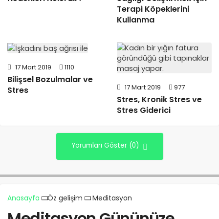
Terapi Köpeklerini
Kullanma
17 Mart 2019
1110
Bilişsel Bozulmalar ve
17 Mart 2019
977
Stres
Stres, Kronik Stres ve
Stres Giderici
Yorumları Göster (0)
Anasayfa
Öz gelişim
Meditasyon
Meditasyon Gününüze