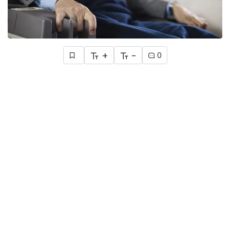
+
-
0