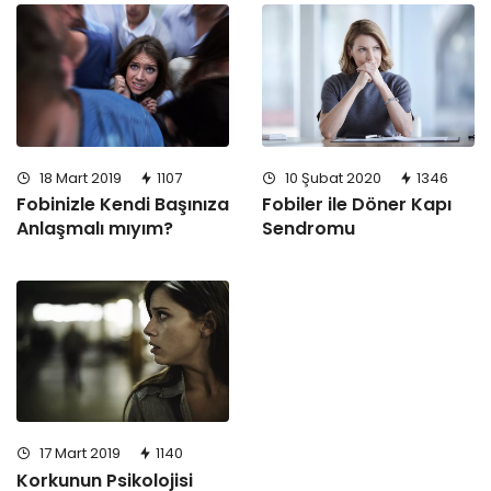
18 Mart 2019
1107
10 Şubat 2020
1346
Fobinizle Kendi Başınıza
Fobiler ile Döner Kapı
Anlaşmalı mıyım?
Sendromu
17 Mart 2019
1140
Korkunun Psikolojisi