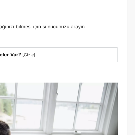
ğınızı bilmesi için sunucunuzu arayın.
eler Var?
[
Gizle
]