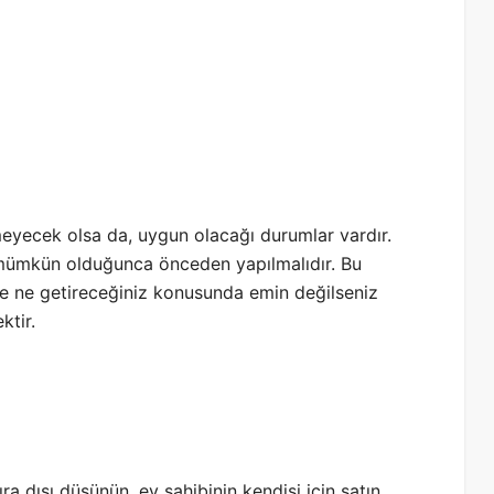
eyecek olsa da, uygun olacağı durumlar vardır.
r mümkün olduğunca önceden yapılmalıdır. Bu
ve ne getireceğiniz konusunda emin değilseniz
ktir.
ra dışı düşünün, ev sahibinin kendisi için satın