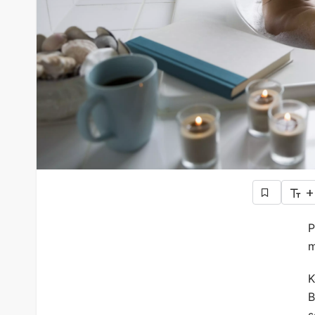
+
P
m
K
B