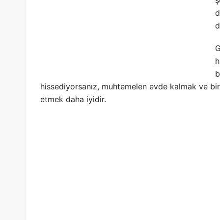
ş
d
d
G
h
b
hissediyorsanız, muhtemelen evde kalmak ve bir d
etmek daha iyidir.