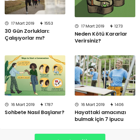
17 Mart 2019
1553
17 Mart 2019
1273
30 Gün Zorlukları:
Neden Kötü Kararlar
Çalışıyorlar mı?
Verirsiniz?
16 Mart 2019
1787
16 Mart 2019
1406
Sohbete Nasıl Başlanır?
Hayattaki amacınızı
bulmak için 7 ipucu