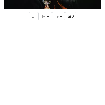
+
-
0