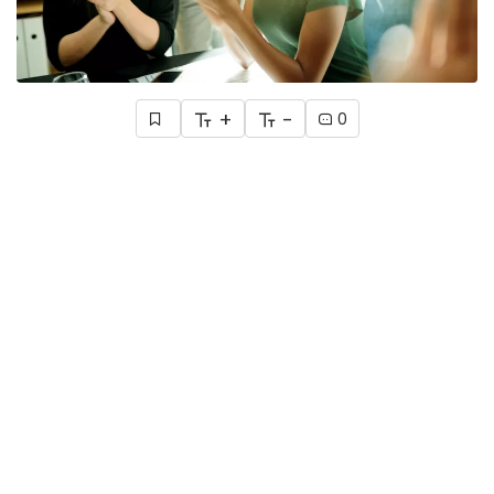
+
-
0