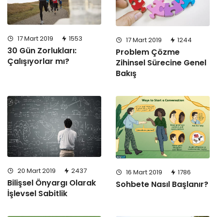
17 Mart 2019
1553
17 Mart 2019
1244
30 Gün Zorlukları:
Problem Çözme
Çalışıyorlar mı?
Zihinsel Sürecine Genel
Bakış
20 Mart 2019
2437
16 Mart 2019
1786
Bilişsel Önyargı Olarak
Sohbete Nasıl Başlanır?
İşlevsel Sabitlik