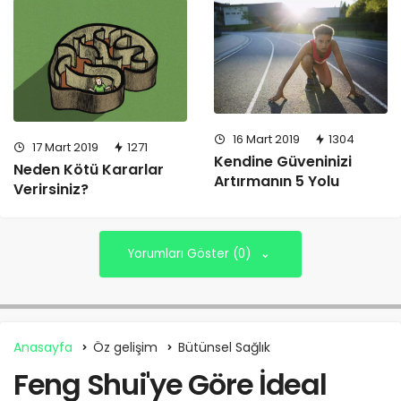
16 Mart 2019
1304
17 Mart 2019
1271
Kendine Güveninizi
Neden Kötü Kararlar
Artırmanın 5 Yolu
Verirsiniz?
Yorumları Göster (0)
Anasayfa
Öz gelişim
Bütünsel Sağlık
Feng Shui'ye Göre İdeal