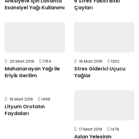
Anksiyete için Lavanta
6 Stres Yakıcı Bitki
Esansiyel Yağı Kullanımı
Çayları
20 Mart 2019
1764
16 Mart 2019
1302
Mahanarayan Yağı ile
Stres Giderici Uçucu
Eriyik Gerilim
Yağlar
16 Mart 2019
1499
Lityum Orotatın
Faydaları
17 Mart 2019
1476
Aslan Yelesinin