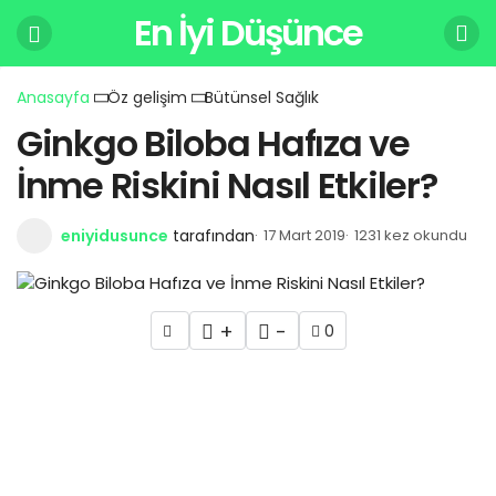
En İyi Düşünce
Anasayfa
Öz gelişim
Bütünsel Sağlık
Ginkgo Biloba Hafıza ve
İnme Riskini Nasıl Etkiler?
eniyidusunce
tarafından
17 Mart 2019
1231 kez okundu
+
-
0