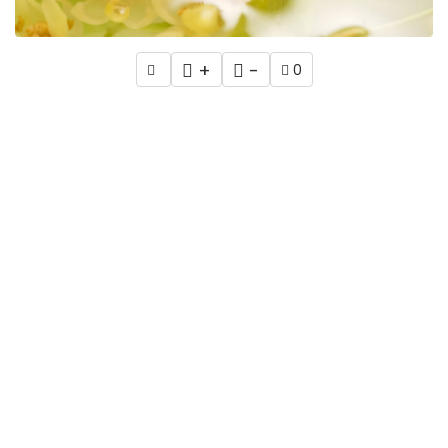
+
-
0