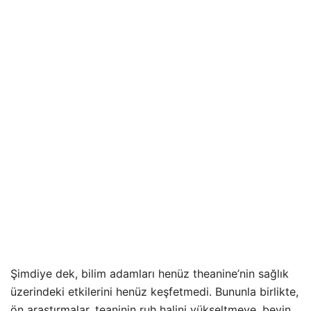
Şimdiye dek, bilim adamları henüz theanine’nin sağlık
üzerindeki etkilerini henüz keşfetmedi. Bununla birlikte,
ön araştırmalar, teaninin ruh halini yükseltmeye, beyin