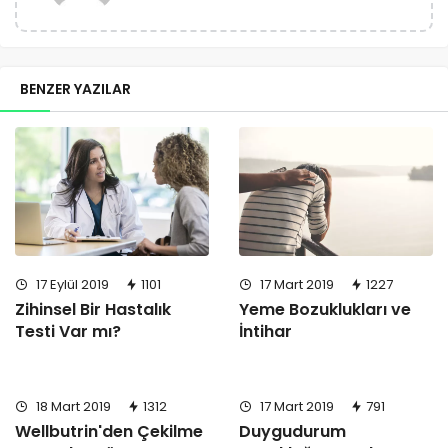
BENZER YAZILAR
17 Eylül 2019
1101
17 Mart 2019
1227
Zihinsel Bir Hastalık
Yeme Bozuklukları ve
Testi Var mı?
İntihar
18 Mart 2019
1312
17 Mart 2019
791
Wellbutrin'den Çekilme
Duygudurum