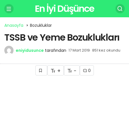
En İyi Düşünce
Anasayfa
Bozukluklar
TSSB ve Yeme Bozuklukları
eniyidusunce
tarafından
17 Mart 2019
851 kez okundu
+
-
0