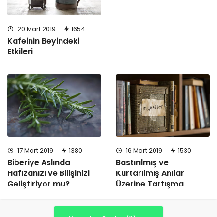
20 Mart 2019
1654
Kafeinin Beyindeki
Etkileri
17 Mart 2019
1380
16 Mart 2019
1530
Biberiye Aslında
Bastırılmış ve
Hafızanızı ve Bilişinizi
Kurtarılmış Anılar
Geliştiriyor mu?
Üzerine Tartışma