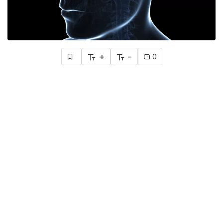
+
-
0