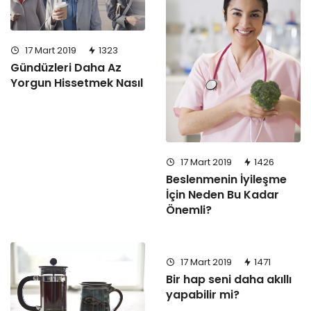
17 Mart 2019
1323
Gündüzleri Daha Az
Yorgun Hissetmek Nasıl
17 Mart 2019
1426
Beslenmenin İyileşme
İçin Neden Bu Kadar
Önemli?
17 Mart 2019
1471
Bir hap seni daha akıllı
yapabilir mi?