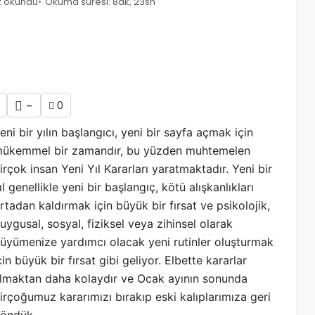
z okundu
Okuma süresi: 8dk, 23sn
-
0
eni bir yılın başlangıcı, yeni bir sayfa açmak için
ükemmel bir zamandır, bu yüzden muhtemelen
irçok insan Yeni Yıl Kararları yaratmaktadır. Yeni bir
ıl genellikle yeni bir başlangıç, kötü alışkanlıkları
rtadan kaldırmak için büyük bir fırsat ve psikolojik,
uygusal, sosyal, fiziksel veya zihinsel olarak
üyümenize yardımcı olacak yeni rutinler oluşturmak
çin büyük bir fırsat gibi geliyor. Elbette kararlar
lmaktan daha kolaydır ve Ocak ayının sonunda
irçoğumuz kararımızı bırakıp eski kalıplarımıza geri
öndük.