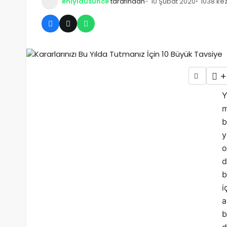
eniyidusunce
tarafından
10 Şubat 2020
1038 ke
Stres Giderici için 6 Ev Organizasyon İpuçları
+
Y
m
b
y
o
d
b
i
a
b
d