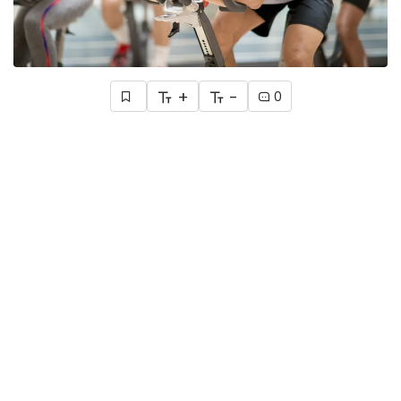
+
-
0