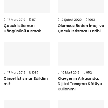
17 Mart 2019
1171
2 Şubat 2020
1093
Çocuk İstismarı
Olumsuz Beden İmajı ve
Döngüsünü Kırmak
Çocuk İstismarı Tarihi
17 Mart 2019
1087
16 Mart 2019
952
Cinsel İstismar Edildim
Klavyenin Arkasında:
mi?
Dijital Tanışma Kötüye
Kullanımı