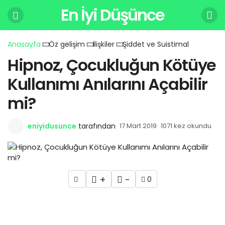
En İyi Düşünce
Anasayfa
Öz gelişim
İlişkiler
Şiddet ve Suistimal
Hipnoz, Çocukluğun Kötüye
Kullanımı Anılarını Açabilir
mi?
eniyidusunce
tarafından
17 Mart 2019
1071 kez okundu
+
-
0