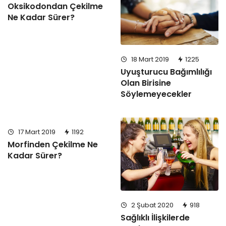
Oksikodondan Çekilme
Ne Kadar Sürer?
18 Mart 2019
1225
Uyuşturucu Bağımlılığı
Olan Birisine
Söylemeyecekler
17 Mart 2019
1192
Morfinden Çekilme Ne
Kadar Sürer?
2 Şubat 2020
918
Sağlıklı İlişkilerde