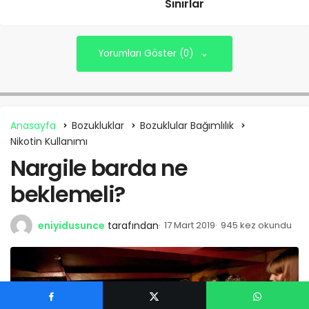
Sınırlar
Yorumları Göster (0)
Anasayfa
Bozukluklar
Bozuklular Bağımlılık
Nikotin Kullanımı
Nargile barda ne
beklemeli?
eniyidusunce
tarafından
17 Mart 2019
945 kez okundu