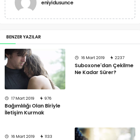
eniyidusunce
BENZER YAZILAR
16 Mart 2019
2237
Suboxone'dan Çekilme
Ne Kadar Sürer?
17 Mart 2019
976
Bağımlılığı Olan Biriyle
İletişim Kurmak
16 Mart 2019
1133