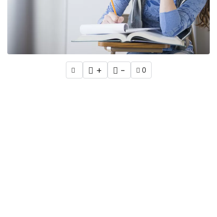
+
-
0