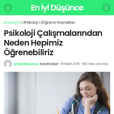
En İyi Düşünce
Anasayfa
Psikoloji
Öğrenci Kaynakları
Psikoloji Çalışmalarından
Neden Hepimiz
Öğrenebiliriz
eniyidusunce
tarafından
18 Mart 2019
1057 kez okundu