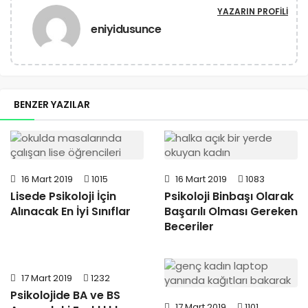
YAZARIN PROFILI
eniyidusunce
BENZER YAZILAR
16 Mart 2019
1015
16 Mart 2019
1083
Lisede Psikoloji İçin
Psikoloji Binbaşı Olarak
Alınacak En İyi Sınıflar
Başarılı Olması Gereken
Beceriler
17 Mart 2019
1232
Psikolojide BA ve BS
17 Mart 2019
1101