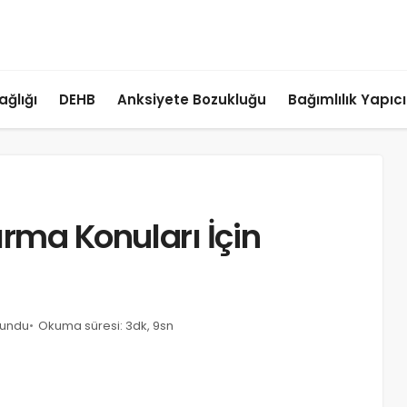
ağlığı
DEHB
Anksiyete Bozukluğu
Bağımlılık Yapıc
tırma Konuları İçin
kundu
Okuma süresi: 3dk, 9sn