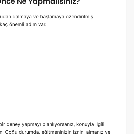
nce Ne Yapmalısınız?
rudan dalmaya ve başlamaya özendirilmiş
rkaç önemli adım var.
 bir deney yapmayı planlıyorsanız, konuyla ilgili
un. Çoğu durumda, eğitmeninizin iznini almanız ve