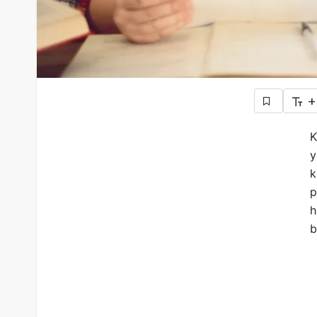
+
K
y
k
p
h
b