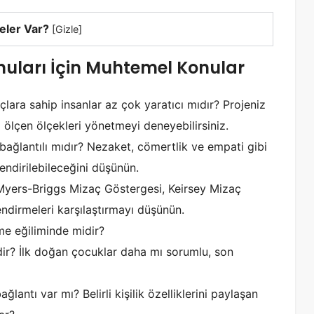
eler Var?
[
Gizle
]
Konuları İçin Muhtemel Konular
izaçlara sahip insanlar az çok yaratıcı mıdır? Projeniz
ğı ölçen ölçekleri yönetmeyi deneyebilirsiniz.
la bağlantılı mıdır? Nezaket, cömertlik ve empati gibi
lendirilebileceğini düşünün.
ır? Myers-Briggs Mizaç Göstergesi, Keirsey Mizaç
endirmeleri karşılaştırmayı düşünün.
nme eğiliminde midir?
dir? İlk doğan çocuklar daha mı sorumlu, son
ağlantı var mı? Belirli kişilik özelliklerini paylaşan