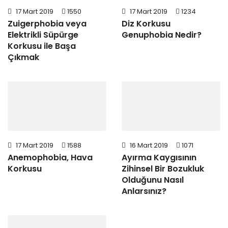
17 Mart 2019
1550
17 Mart 2019
1234
Zuigerphobia veya
Diz Korkusu
Elektrikli Süpürge
Genuphobia Nedir?
Korkusu ile Başa
Çıkmak
17 Mart 2019
1588
16 Mart 2019
1071
Anemophobia, Hava
Ayırma Kaygısının
Korkusu
Zihinsel Bir Bozukluk
Olduğunu Nasıl
Anlarsınız?