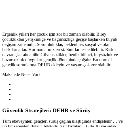
Ergenlik yılları her çocuk için zor bir zaman olabilir. Birey
çocukluktan yetişkinliğe ve bağımsızlığa geçişe başlarken büyük
değişim zamanıdır. Sorumluluklar, beklentiler, sosyal ve okul
baskıları artar. Hormonların zirvesi. Sınırlar test edilebilir. Riskli
davranışlar alınabilir. Güvensizlikler, benlik bilinci, huysuzluk ve
huzursuzluk duyguları gençlik döneminde çoğalır. Bu normal
gençlik sorunlarına DEHB ekleyin ve yaşam çok zor olabilir.
Makalede Neler Var?
Güvenlik Stratejileri: DEHB ve Sürüş
Tüm ebeveynler, gençleri sürüş çağına ulaştığında endişelenir … ve
iyi bir sebepten dolayı. Motorlu taşıt kazaları, 16 ila 20 yaşındaki