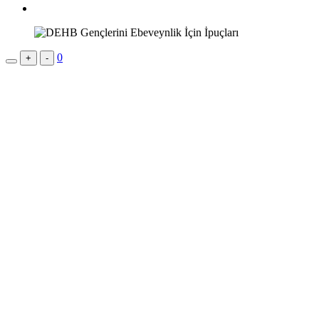
0
+
-