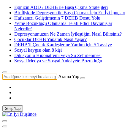
Eşinizin ADD / DEHB ile Başa Çıkma Stratejileri
Bir İlişkide Depresyon ile Başa Çıkmak İçin En İyi İpuçları
Hafızanızı Geliştirmenin 7 DEHB Dostu Yolu
Yeme Bozukluğu Olanlarda Telafi Edici Davranışlar
Nelerdir?
Depresyonunuzun Ne Zaman İyileştiğini Nasıl Bilirsiniz?
Çocuklar DEHB Yaparak Nasıl Yaşar?
DEHB’li Çocuk Kardeşlerine Yardım için 5 Tavsiye
Sosyal kaygısı olan 8 kişi
Dilüsyonlu Hiponatremi veya Su Zehirlenmesi
Sosyal Medya ve Sosyal Anksiyete Bozukluğu
Arama Yap
Giriş Yap