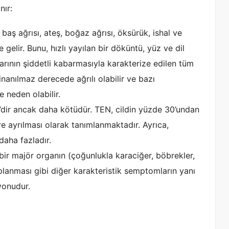
nır:
ş ağrısı, ateş, boğaz ağrısı, öksürük, ishal ve
elir. Bunu, hızlı yayılan bir döküntü, yüz ve dil
rının şiddetli kabarmasıyla karakterize edilen tüm
inanılmaz derecede ağrılı olabilir ve bazı
 neden olabilir.
’dir ancak daha kötüdür. TEN, cildin yüzde 30’undan
re ayrılması olarak tanımlanmaktadır. Ayrıca,
daha fazladır.
bir majör organın (çoğunlukla karaciğer, böbrekler,
aplanması gibi diğer karakteristik semptomların yanı
iyonudur.