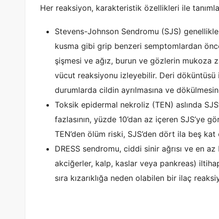
Her reaksiyon, karakteristik özellikleri ile tanımla
Stevens-Johnson Sendromu (SJS) genellikle ba
kusma gibi grip benzeri semptomlardan önce g
şişmesi ve ağız, burun ve gözlerin mukoza za
vücut reaksiyonu izleyebilir. Deri döküntüsü 
durumlarda cildin ayrılmasına ve dökülmesine
Toksik epidermal nekroliz (TEN) aslında SJS
fazlasının, yüzde 10’dan az içeren SJS’ye gö
TEN’den ölüm riski, SJS’den dört ila beş kat 
DRESS sendromu, ciddi sinir ağrısı ve en az 
akciğerler, kalp, kaslar veya pankreas) iltih
sıra kızarıklığa neden olabilen bir ilaç reaks