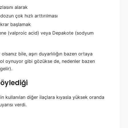
lasını alarak
ozun çok hızlı arttırılması
ekrar başlamak
akene (valproic acid) veya Depakote (sodyum
 olsanız bile, aşırı duyarlılığın bazen ortaya
ir rol oynuyor gibi gözükse de, nedenler bazen
elir).
öylediği
 kullanılan diğer ilaçlara kıyasla yüksek oranda
uyarısı verdi.