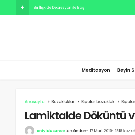
Bir İlişkide Depresyon ile Başa Çıkmak İçin En İyi İpuçları
Meditasyon
Beyin S
Anasayfa
Bozukluklar
Bipolar bozukluk
Bipola
Lamiktalde Döküntü 
eniyidusunce
tarafından
17 Mart 2019
1818 kez 