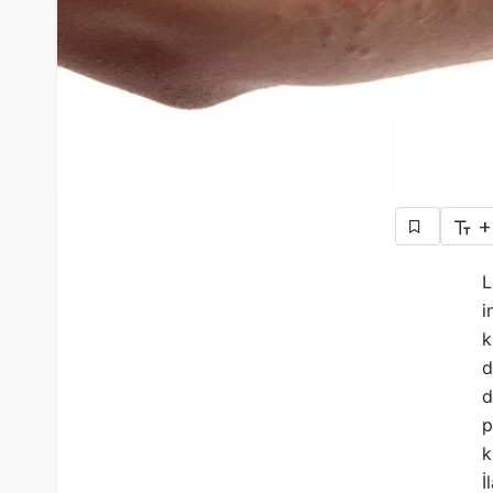
+
L
i
k
d
d
p
k
İ