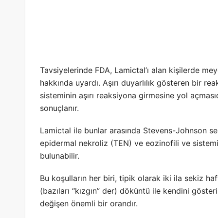
Tavsiyelerinde FDA, Lamictal’ı alan kişilerde meyd
hakkında uyardı. Aşırı duyarlılık gösteren bir reak
sisteminin aşırı reaksiyona girmesine yol açmasıd
sonuçlanır.
Lamictal ile bunlar arasında Stevens-Johnson se
epidermal nekroliz (TEN) ve
eozinofili
ve sistem
bulunabilir.
Bu koşulların her biri, tipik olarak iki ila sekiz 
(bazıları “kızgın” der) döküntü ile kendini göster
değişen önemli bir orandır.