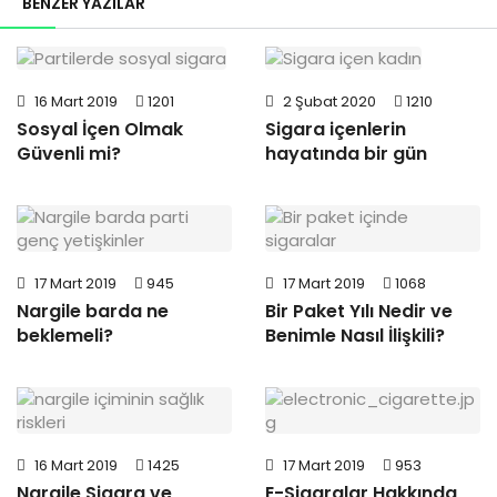
BENZER YAZILAR
16 Mart 2019
1201
2 Şubat 2020
1210
Sosyal İçen Olmak
Sigara içenlerin
Güvenli mi?
hayatında bir gün
17 Mart 2019
945
17 Mart 2019
1068
Nargile barda ne
Bir Paket Yılı Nedir ve
beklemeli?
Benimle Nasıl İlişkili?
16 Mart 2019
1425
17 Mart 2019
953
Nargile Sigara ve
E-Sigaralar Hakkında