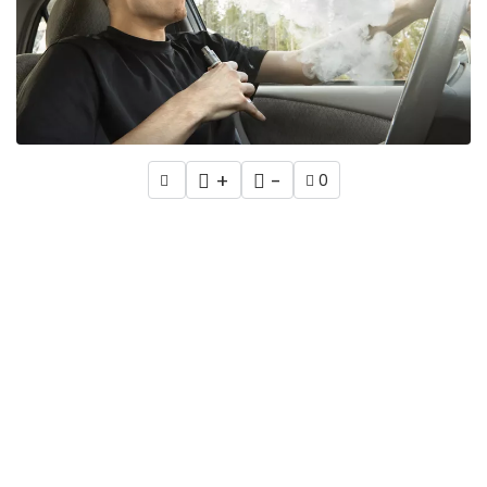
+
-
0