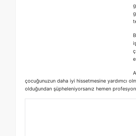
g
g
t
B
i
ç
e
A
çocuğunuzun daha iyi hissetmesine yardımcı olma
olduğundan şüpheleniyorsanız hemen profesyone