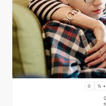
+
Ç
f