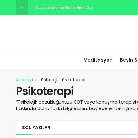
Grup Terapisine Genel Bir Bakış
Meditasyon
Beyin S
Anasayfa
Psikoloji
Psikoterapi
Psikoterapi
“Psikolojik bozukluğunuzu CBT veya konuşma terapisi g
hakkında daha fazla bilgi edinin, böylece en bilinçli kararl
SON YAZILAR