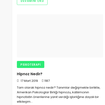
DEVAMINI OKU
PSIKOTERAPI
Hipnoz Nedir?
17 Mart 2019
1187
Tam olarak hipnoz nedir? Tanımlar değişmekle birlikte,
Amerikan Psikologlar Birliği hipnozu, katılımcının
hipnotistin önerilerine yanıt verdiği işbirliğine dayalı bir
etkileşim…