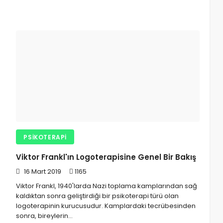
PSIKOTERAPI
Viktor Frankl'ın Logoterapisine Genel Bir Bakış
16 Mart 2019
1165
Viktor Frankl, 1940'larda Nazi toplama kamplarından sağ
kaldıktan sonra geliştirdiği bir psikoterapi türü olan
logoterapinin kurucusudur. Kamplardaki tecrübesinden
sonra, bireylerin…