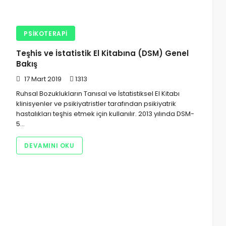
PSIKOTERAPI
Teşhis ve İstatistik El Kitabına (DSM) Genel
Bakış
17 Mart 2019
1313
Ruhsal Bozuklukların Tanısal ve İstatistiksel El Kitabı
klinisyenler ve psikiyatristler tarafından psikiyatrik
hastalıkları teşhis etmek için kullanılır. 2013 yılında DSM-
5…
DEVAMINI OKU