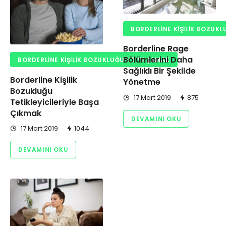
BORDERLINE KIŞILIK BOZUKL
Borderline Rage
Bölümlerini Daha
BORDERLINE KIŞILIK BOZUKLUĞU ILE YAŞAMAK
Sağlıklı Bir Şekilde
Borderline Kişilik
Yönetme
Bozukluğu
17 Mart 2019
875
Tetikleyicileriyle Başa
Çıkmak
DEVAMINI OKU
17 Mart 2019
1044
DEVAMINI OKU