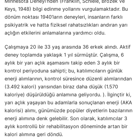
Minnesota Deneyi’nden (Franklin, Schiele, Brozek ve
Keys, 1948) bilgi edinme yollarını vurgulamaktadır. Bu
dönüm noktası 1940’ların deneyleri, insanların farklı
psikiyatrik ve hatta fiziksel rahatsızlıkları andıran yarı
açlığın etkilerini anlamalarına yardımcı oldu.
Çalışmaya 20 ile 33 yaş arasında 36 erkek alındı. Aktif
deney toplamda yaklaşık 1 yıl sürmüştür. Çalışma, 6
aylık bir yarı açlık aşamasını takip eden 3 aylık bir
kontrol periyoduna sahipti; bu, katılımcıların günlük
enerji alımlarının, kontrol süresince düzenli alımlarından
(3.492 kalori) yarısından biraz daha düşük (1.570
kaloriye) düşürüldüğü anlamına geliyordu. ). İlginçtir ki,
yarı açlık yaşayan bu adamlarla sonuçlanan enerji (AKA
kalorisi) alımı, günümüzde popüler diyetlerin bazılarının
enerji alımına denk gelebilir. Son olarak, katılımcılar 3
aylık kontrollü bir rehabilitasyon döneminde artan bir
kalori alımına geri döndü.