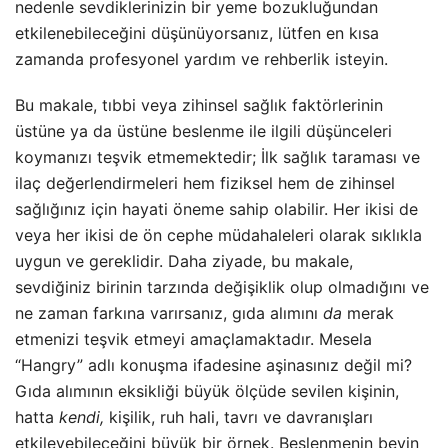
nedenle sevdiklerinizin bir yeme bozukluğundan
etkilenebileceğini düşünüyorsanız, lütfen en kısa
zamanda profesyonel yardım ve rehberlik isteyin.
Bu makale, tıbbi veya zihinsel sağlık faktörlerinin
üstüne ya da üstüne beslenme ile ilgili düşünceleri
koymanızı teşvik etmemektedir; İlk sağlık taraması ve
ilaç değerlendirmeleri hem fiziksel hem de zihinsel
sağlığınız için hayati öneme sahip olabilir. Her ikisi de
veya her ikisi de ön cephe müdahaleleri olarak sıklıkla
uygun ve gereklidir. Daha ziyade, bu makale,
sevdiğiniz birinin tarzında değişiklik olup olmadığını ve
ne zaman farkına varırsanız, gıda alımını
da
merak
etmenizi teşvik etmeyi amaçlamaktadır. Mesela
“Hangry” adlı konuşma ifadesine aşinasınız değil mi?
Gıda alımının eksikliği büyük ölçüde sevilen kişinin,
hatta
kendi,
kişilik, ruh hali, tavrı ve davranışları
etkileyebileceğini büyük bir örnek. Beslenmenin beyin