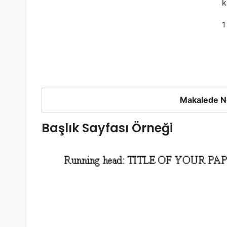
k
1
Makalede N
Başlık Sayfası Örneği