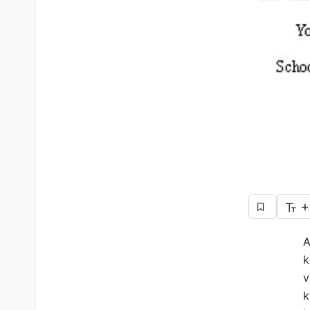
+
A
k
v
k