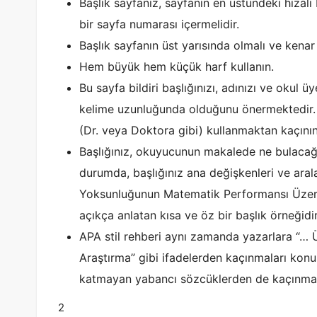
Başlık sayfanız, sayfanın en üstündeki hizalı 
bir sayfa numarası içermelidir.
Başlık sayfanın üst yarısında olmalı ve kenar
Hem büyük hem küçük harf kullanın.
Bu sayfa bildiri başlığınızı, adınızı ve okul üy
kelime uzunluğunda olduğunu önermektedir. 
(Dr. veya Doktora gibi) kullanmaktan kaçının
Başlığınız, okuyucunun makalede ne bulacağın
durumda, başlığınız ana değişkenleri ve arala
Yoksunluğunun Matematik Performansı Üzerin
açıkça anlatan kısa ve öz bir başlık örneğidir
APA stil rehberi aynı zamanda yazarlara “… 
Araştırma” gibi ifadelerden kaçınmaları konu
katmayan yabancı sözcüklerden de kaçınmalı
2