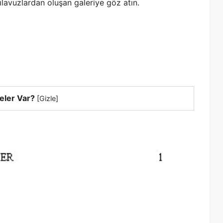
ılavuzlardan oluşan galeriye göz atın.
eler Var?
[
Gizle
]