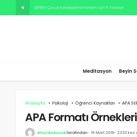
Sosyal kaygısı olan 8
Meditasyon
Beyin S
Anasayfa
Psikoloji
Öğrenci Kaynakları
APA St
APA Formatı Örnekleri,
eniyidusunce
tarafından
16 Mart 2019
2333 kez